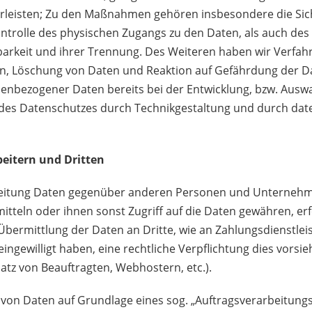
eisten; Zu den Maßnahmen gehören insbesondere die Sicher
trolle des physischen Zugangs zu den Daten, als auch des s
arkeit und ihrer Trennung. Des Weiteren haben wir Verfahre
 Löschung von Daten und Reaktion auf Gefährdung der Da
nenbezogener Daten bereits bei der Entwicklung, bzw. Ausw
des Datenschutzes durch Technikgestaltung und durch dat
eitern und Dritten
eitung Daten gegenüber anderen Personen und Unternehme
mitteln oder ihnen sonst Zugriff auf die Daten gewähren, er
e Übermittlung der Daten an
Dritte, wie an Zahlungsdienstleis
e eingewilligt haben, eine rechtliche Verpflichtung dies vors
satz von Beauftragten, Webhostern, etc.).
g von Daten auf Grundlage eines sog.
„Auftragsverarbeitungs