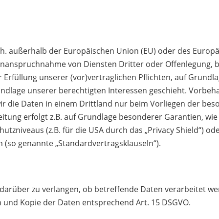
d.h. außerhalb der Europäischen Union (EU) oder des Europ
Inanspruchnahme von Diensten Dritter oder Offenlegung, b
r Erfüllung unserer (vor)vertraglichen Pflichten, auf Grundla
undlage unserer berechtigten Interessen geschieht. Vorbehal
ir die Daten in
einem Drittland nur beim Vorliegen der bes
itung erfolgt z.B. auf Grundlage besonderer Garantien, wie d
tzniveaus (z.B. für die USA durch das „Privacy Shield“) ode
en (so genannte „Standardvertragsklauseln“).
 darüber zu verlangen, ob betreffende Daten verarbeitet w
n und Kopie der Daten entsprechend Art. 15 DSGVO.