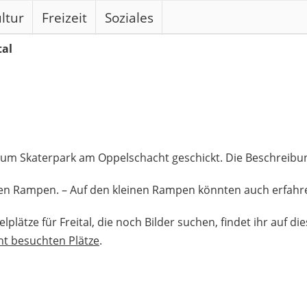
ltur
Freizeit
Soziales
tal
zum Skaterpark am Oppelschacht geschickt. Die Beschreibun
inen Rampen. – Auf den kleinen Rampen könnten auch erfahr
lplätze für Freital, die noch Bilder suchen, findet ihr auf di
ht besuchten Plätze
.