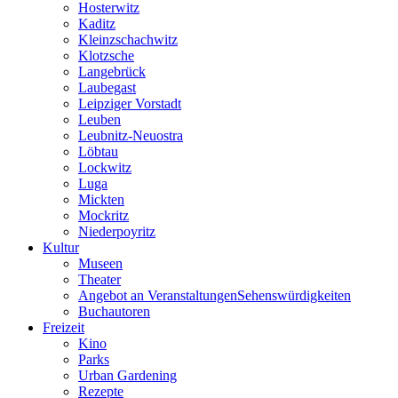
Hosterwitz
Kaditz
Kleinzschachwitz
Klotzsche
Langebrück
Laubegast
Leipziger Vorstadt
Leuben
Leubnitz-Neuostra
Löbtau
Lockwitz
Luga
Mickten
Mockritz
Niederpoyritz
Kultur
Museen
Theater
Angebot an VeranstaltungenSehenswürdigkeiten
Buchautoren
Freizeit
Kino
Parks
Urban Gardening
Rezepte