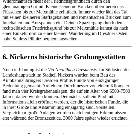
Wildromantisch fließt der Friedrichsgrundbach durch den
gleichnamigen Grund. Kleine steinerne Brücken überqueren das
Flüsschen bis zur Meixmühle zehnfach. Immer wieder lädt das Tal
mit seinen kleineren Staffagebauten und romantischen Brücken zum
Innehalten und Ausspannen ein. Deinen Spaziergang durch den
rechtselbischen Friedrichsgrund bis zur Meixmühle kannst du nach
einer Einkehr dort zu einer kleinen Wanderung im Dresdner Osten
nahe Schloss Pillnitz bequem ausweiten.
6. Nickerns historische Grabungsstätten
Noch in Planung ist die
Via Neolithica Dresdensis
. Im Südosten der
Landeshauptstadt im Stadteil Nickern wurden beim Bau des
Autobahnzubringers Dresden-Prohlis Funde von einzigartiger
Bedeutung gemacht. Auf einem Durchmesser von einem Kilometer
fand man vier Kreisgrabenanlagen, die auf ein Alter von 6500-7500
Jahren datiert werden können. Demnächst soll ein Pfad mit
Informationstafeln eröffnet werden, der die historischen Funde, die
in ihrer Größe und Ansammlung einzigartig sind, vorstellen.
Vergleichbar große Anlagen wurden nach heutigen Erkenntnissen
erst während der Bronzezeit ca. 3000 Jahre später wieder errichtet.