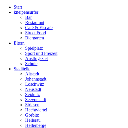
Start
kneipensurfer
Bar
Restaurant
Café & Eiscafe
Street Food
Biergarten
Eltern
Spielplatz
Sport und Freizeit
Ausflugsziel
Schule
Stadtteile
Altstadt
Johannstadt
Loschwitz
Neustadt
Seidnitz
Seevorstadt
Striesen
Hechtviertel
Gorbitz
Hellerau
Hellerberge