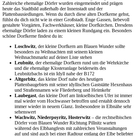
Zahlreiche ehemalige Dörfer wurden eingemeindet und prägen
heute das Stadtbild außerhalb der Innenstadt und der
Plattenbausiedlungen. Wenn du durch diese alten Dorfkerne gehst,
fühlst du dich nicht wie in einer Großstadt. Enge Gassen, liebevoll
gestaltete Vorgärten, Fachwerkhäuser, kleine Dorfkirchen. Dresdens
ehemalige Dörfer laden zu einem kleinen Rundgang ein. Besonders
schöne Dorfkerne findest du in:
Loschwitz
, der kleine Dorfkern am Blauen Wunder sollte
besonders zu Weihnachten mit seinem kleinen
Weihnachtsmarkt auf deiner Liste stehen
Leubnitz
, der ehemalige Dorfkern rund um die Wehrkirche
und die ehemalige Klosteranlage beiderseits des
Leubnitzbachs ist ein Idyll nahe der B172
Altgorbitz
, das kleine Dorf nahe des heutigen
Plattenbaugebiets mit seiner idyllischen Gaststätte Hexenhaus
und Straßennamen wie Fliederberg und Heimkehr
Laubegast
, das kleine Dorf am linkselbischen Ufer ist immer
mal wieder vom Hochwasser betroffen und erstahlt dennoch
immer wieder in neuem Glanz. Insbesondere in Elbnähe sehr
sehenswert
Wachwitz, Niederpoyritz, Hosterwitz
– die rechtselbischen
Dörfer vom Blauen Wunder Richtung Pillnitz warten
während des Elbhangfests mit zahlreichen Veranstaltungen
auf und sind auch bei einer Radtour entlang der Elbe beliebter