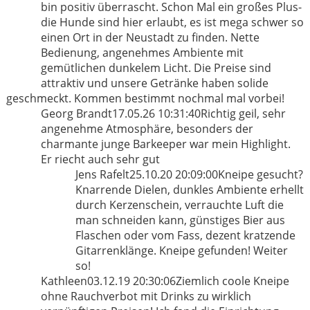
bin positiv überrascht. Schon Mal ein großes Plus-
die Hunde sind hier erlaubt, es ist mega schwer so
einen Ort in der Neustadt zu finden. Nette
Bedienung, angenehmes Ambiente mit
gemütlichen dunkelem Licht. Die Preise sind
attraktiv und unsere Getränke haben solide
geschmeckt. Kommen bestimmt nochmal mal vorbei!
Georg Brandt
17.05.26 10:31:40
Richtig geil, sehr
angenehme Atmosphäre, besonders der
charmante junge Barkeeper war mein Highlight.
Er riecht auch sehr gut
Jens Rafelt
25.10.20 20:09:00
Kneipe gesucht?
Knarrende Dielen, dunkles Ambiente erhellt
durch Kerzenschein, verrauchte Luft die
man schneiden kann, günstiges Bier aus
Flaschen oder vom Fass, dezent kratzende
Gitarrenklänge. Kneipe gefunden! Weiter
so!
Kathleen
03.12.19 20:30:06
Ziemlich coole Kneipe
ohne Rauchverbot mit Drinks zu wirklich