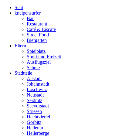
Start
kneipensurfer
Bar
Restaurant
Café & Eiscafe
Street Food
Biergarten
Eltern
Spielplatz
Sport und Freizeit
Ausflugsziel
Schule
Stadtteile
Altstadt
Johannstadt
Loschwitz
Neustadt
Seidnitz
Seevorstadt
Striesen
Hechtviertel
Gorbitz
Hellerau
Hellerberge