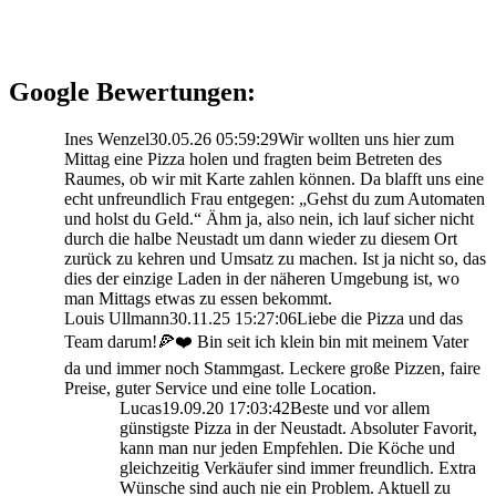
Google Bewertungen:
Ines Wenzel
30.05.26 05:59:29
Wir wollten uns hier zum
Mittag eine Pizza holen und fragten beim Betreten des
Raumes, ob wir mit Karte zahlen können. Da blafft uns eine
echt unfreundlich Frau entgegen: „Gehst du zum Automaten
und holst du Geld.“ Ähm ja, also nein, ich lauf sicher nicht
durch die halbe Neustadt um dann wieder zu diesem Ort
zurück zu kehren und Umsatz zu machen. Ist ja nicht so, das
dies der einzige Laden in der näheren Umgebung ist, wo
man Mittags etwas zu essen bekommt.
Louis Ullmann
30.11.25 15:27:06
Liebe die Pizza und das
Team darum!🍕❤️ Bin seit ich klein bin mit meinem Vater
da und immer noch Stammgast. Leckere große Pizzen, faire
Preise, guter Service und eine tolle Location.
Lucas
19.09.20 17:03:42
Beste und vor allem
günstigste Pizza in der Neustadt. Absoluter Favorit,
kann man nur jeden Empfehlen. Die Köche und
gleichzeitig Verkäufer sind immer freundlich. Extra
Wünsche sind auch nie ein Problem. Aktuell zu