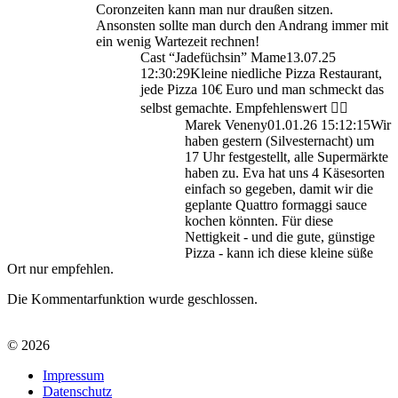
Coronzeiten kann man nur draußen sitzen.
Ansonsten sollte man durch den Andrang immer mit
ein wenig Wartezeit rechnen!
Cast “Jadefüchsin” Mame
13.07.25
12:30:29
Kleine niedliche Pizza Restaurant,
jede Pizza 10€ Euro und man schmeckt das
selbst gemachte. Empfehlenswert 👍🏻
Marek Veneny
01.01.26 15:12:15
Wir
haben gestern (Silvesternacht) um
17 Uhr festgestellt, alle Supermärkte
haben zu. Eva hat uns 4 Käsesorten
einfach so gegeben, damit wir die
geplante Quattro formaggi sauce
kochen könnten. Für diese
Nettigkeit - und die gute, günstige
Pizza - kann ich diese kleine süße
Ort nur empfehlen.
Die Kommentarfunktion wurde geschlossen.
© 2026
Impressum
Datenschutz