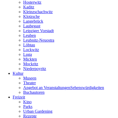
Hosterwitz
Kaditz
Kleinzschachwitz
Klotzsche
Langebrück
Laubegast
Leipziger Vorstadt
Leuben
Leubnitz-Neuostra
Löbtau
Lockwitz
Luga
Mickten
Mockritz
Niederpoyritz
Kultur
Museen
Theater
Angebot an VeranstaltungenSehenswürdigkeiten
Buchautoren
Freizeit
Kino
Parks
Urban Gardening
Rezepte