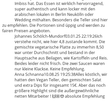
Imbiss hat. Das Essen ist wirklich hervorragend,
super authentisch und kann locker mit den
arabischen lokalen in Berlin Neukölln oder
Wedding mithalten. Besonders die Teller sind hier
zu empfehlen. Die Portionen sind üppig und werden zu
fairen Preisen angeboten.
Johannes Schölch-Mundorf
03.01.25 22:19:26
Ich
verstehe nicht, wie hier 4,8 zustande kommt. Die
gemischte vegetarische Platte zu immerhin 8,50
war unter Durchschnitt und bestand in der
Hauptsache aus Beilagen, wie Kartoffeln und Reis.
Beides leider nicht frisch. Die zwei Saucen waren
nur kleine Klackse. Keine Empfehlung.
Anna Schnanna
10.08.25 19:25:38
Alles köstlich, wir
hatten den Vegan Teller, den gemischten Salat
und extra Dips für insgesamt 15€. Aber das noch
größere Highlight sind die außergewöhnliche
netten Mitarbeiter ! 🙌🏼😍 absolute Empfehlung