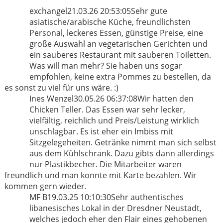
exchangel
21.03.26 20:53:05
Sehr gute
asiatische/arabische Küche, freundlichsten
Personal, leckeres Essen, günstige Preise, eine
große Auswahl an vegetarischen Gerichten und
ein sauberes Restaurant mit sauberen Toiletten.
Was will man mehr? Sie haben uns sogar
empfohlen, keine extra Pommes zu bestellen, da
es sonst zu viel für uns wäre. :)
Ines Wenzel
30.05.26 06:37:08
Wir hatten den
Chicken Teller. Das Essen war sehr lecker,
vielfältig, reichlich und Preis/Leistung wirklich
unschlagbar. Es ist eher ein Imbiss mit
Sitzgelegeheiten. Getränke nimmt man sich selbst
aus dem Kühlschrank. Dazu gibts dann allerdings
nur Plastikbecher. Die Mitarbeiter waren
freundlich und man konnte mit Karte bezahlen. Wir
kommen gern wieder.
MF B
19.03.25 10:10:30
Sehr authentisches
libanesisches Lokal in der Dresdner Neustadt,
welches jedoch eher den Flair eines gehobenen