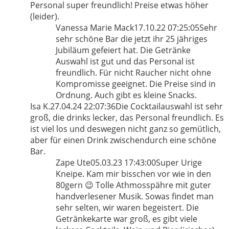
Personal super freundlich! Preise etwas höher
(leider).
Vanessa Marie Mack
17.10.22 07:25:05
Sehr
sehr schöne Bar die jetzt ihr 25 jähriges
Jubiläum gefeiert hat. Die Getränke
Auswahl ist gut und das Personal ist
freundlich. Für nicht Raucher nicht ohne
Kompromisse geeignet. Die Preise sind in
Ordnung. Auch gibt es kleine Snacks.
Isa K.
27.04.24 22:07:36
Die Cocktailauswahl ist sehr
groß, die drinks lecker, das Personal freundlich. Es
ist viel los und deswegen nicht ganz so gemütlich,
aber für einen Drink zwischendurch eine schöne
Bar.
Zape Ute
05.03.23 17:43:00
Super Urige
Kneipe. Kam mir bisschen vor wie in den
80gern 😉 Tolle Athmosspähre mit guter
handverlesener Musik. Sowas findet man
sehr selten, wir waren begeistert. Die
Getränkekarte war groß, es gibt viele