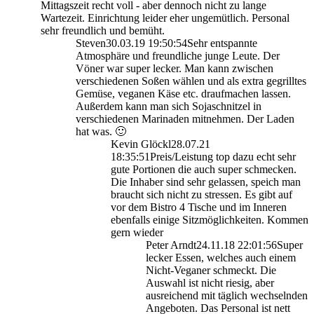
Mittagszeit recht voll - aber dennoch nicht zu lange
Wartezeit. Einrichtung leider eher ungemütlich. Personal
sehr freundlich und bemüht.
Steven
30.03.19 19:50:54
Sehr entspannte
Atmosphäre und freundliche junge Leute. Der
Vöner war super lecker. Man kann zwischen
verschiedenen Soßen wählen und als extra gegrilltes
Gemüse, veganen Käse etc. draufmachen lassen.
Außerdem kann man sich Sojaschnitzel in
verschiedenen Marinaden mitnehmen. Der Laden
hat was. 🙂
Kevin Glöckl
28.07.21
18:35:51
Preis/Leistung top dazu echt sehr
gute Portionen die auch super schmecken.
Die Inhaber sind sehr gelassen, speich man
braucht sich nicht zu stressen. Es gibt auf
vor dem Bistro 4 Tische und im Inneren
ebenfalls einige Sitzmöglichkeiten. Kommen
gern wieder
Peter Arndt
24.11.18 22:01:56
Super
lecker Essen, welches auch einem
Nicht-Veganer schmeckt. Die
Auswahl ist nicht riesig, aber
ausreichend mit täglich wechselnden
Angeboten. Das Personal ist nett