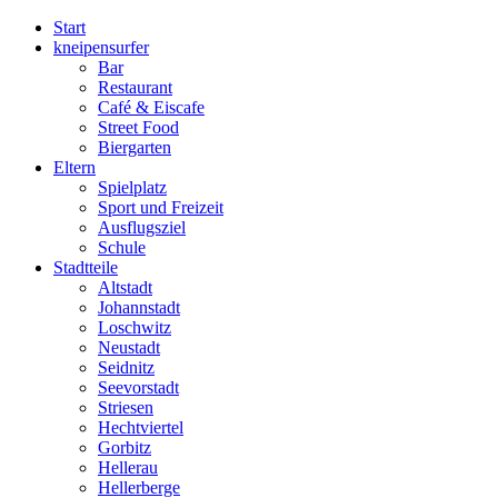
Start
kneipensurfer
Bar
Restaurant
Café & Eiscafe
Street Food
Biergarten
Eltern
Spielplatz
Sport und Freizeit
Ausflugsziel
Schule
Stadtteile
Altstadt
Johannstadt
Loschwitz
Neustadt
Seidnitz
Seevorstadt
Striesen
Hechtviertel
Gorbitz
Hellerau
Hellerberge