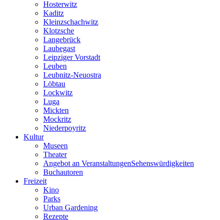
Hosterwitz
Kaditz
Kleinzschachwitz
Klotzsche
Langebrück
Laubegast
Leipziger Vorstadt
Leuben
Leubnitz-Neuostra
Löbtau
Lockwitz
Luga
Mickten
Mockritz
Niederpoyritz
Kultur
Museen
Theater
Angebot an VeranstaltungenSehenswürdigkeiten
Buchautoren
Freizeit
Kino
Parks
Urban Gardening
Rezepte