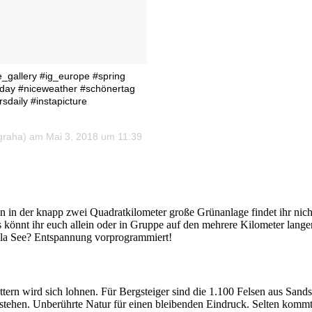
gallery #ig_europe #spring
ceday #niceweather #schönertag
sdaily #instapicture
raha) am Mai 3, 2018 um 11:39
en in der knapp zwei Quadratkilometer große Grünanlage findet ihr nich
könnt ihr euch allein oder in Gruppe auf den mehrere Kilometer lange
rola See? Entspannung vorprogrammiert!
ern wird sich lohnen. Für Bergsteiger sind die 1.100 Felsen aus Sandst
z stehen. Unberührte Natur für einen bleibenden Eindruck. Selten kom