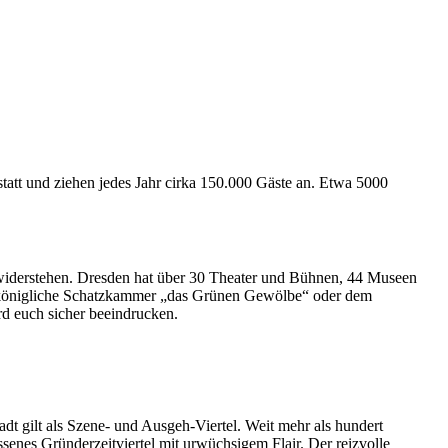
statt und ziehen jedes Jahr cirka 150.000 Gäste an. Etwa 5000
widerstehen. Dresden hat über 30 Theater und Bühnen, 44 Museen
der königliche Schatzkammer „das Grünen Gewölbe“ oder dem
rd euch sicher beeindrucken.
 gilt als Szene- und Ausgeh-Viertel. Weit mehr als hundert
senes Gründerzeitviertel mit urwüchsigem Flair. Der reizvolle