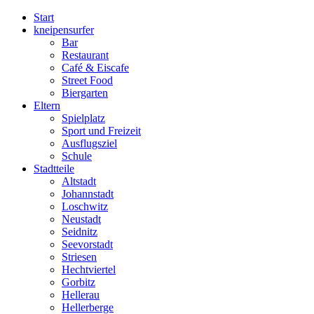
Start
kneipensurfer
Bar
Restaurant
Café & Eiscafe
Street Food
Biergarten
Eltern
Spielplatz
Sport und Freizeit
Ausflugsziel
Schule
Stadtteile
Altstadt
Johannstadt
Loschwitz
Neustadt
Seidnitz
Seevorstadt
Striesen
Hechtviertel
Gorbitz
Hellerau
Hellerberge