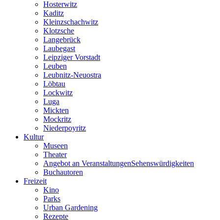
Hosterwitz
Kaditz
Kleinzschachwitz
Klotzsche
Langebrück
Laubegast
Leipziger Vorstadt
Leuben
Leubnitz-Neuostra
Löbtau
Lockwitz
Luga
Mickten
Mockritz
Niederpoyritz
Kultur
Museen
Theater
Angebot an VeranstaltungenSehenswürdigkeiten
Buchautoren
Freizeit
Kino
Parks
Urban Gardening
Rezepte