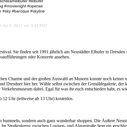
nächteamelbufer #elbufer
g #movienight #openair
r #sky #baroque #skyline
 Jul 9, 2017 um 3:41 PDT
stival. Sie finden seit 1991 jährlich am Neustädter Elbufer in Dresden 
oaufführungen oder Konzerte ansehen.
dischen Charme und der großen Auswahl an Museen konnte noch keiner 
s und Dresdner hier her. Wähle selbst zwischen der Gemäldegalerie, 
 Verkehrsmuseum dabei. Egal für was ihr euch entschieden habt, es wi
 ab 12 Uhr (teilweise ab 13 Uhr) kostenlos.
n bummeln, sondern auch ganz wunderbar shoppen. Die Äußere Neustadt
. Im Straßenkreuz zwischen Louisen- und Alaunstraße liegt ein geschlos