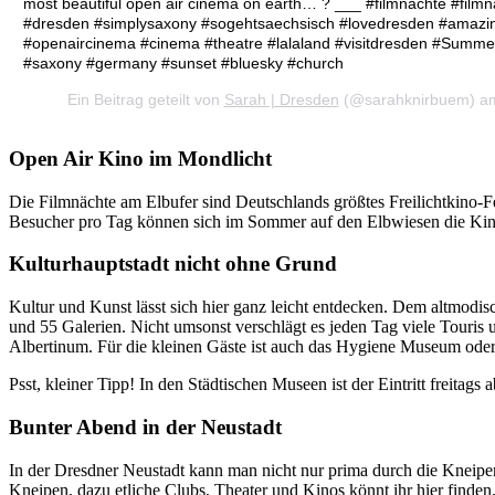
most beautiful open air cinema on earth… ? ___ #filmnächte #film
#dresden #simplysaxony #sogehtsaechsisch #lovedresden #amazin
#openaircinema #cinema #theatre #lalaland #visitdresden #Summe
#saxony #germany #sunset #bluesky #church
Ein Beitrag geteilt von
Sarah | Dresden
(@sarahknirbuem) am
Open Air Kino im Mondlicht
Die Filmnächte am Elbufer sind Deutschlands größtes Freilichtkino-Fe
Besucher pro Tag können sich im Sommer auf den Elbwiesen die Kin
Kulturhauptstadt nicht ohne Grund
Kultur und Kunst lässt sich hier ganz leicht entdecken. Dem altmo
und 55 Galerien. Nicht umsonst verschlägt es jeden Tag viele Touri
Albertinum. Für die kleinen Gäste ist auch das Hygiene Museum oder
Psst, kleiner Tipp! In den Städtischen Museen ist der Eintritt freitags
Bunter Abend in der Neustadt
In der Dresdner Neustadt kann man nicht nur prima durch die Kneipe
Kneipen, dazu etliche Clubs, Theater und Kinos könnt ihr hier finden