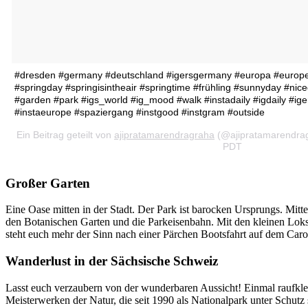
#dresden #germany #deutschland #igersgermany #europa #europe_
#springday #springisintheair #springtime #frühling #sunnyday #ni
#garden #park #igs_world #ig_mood #walk #instadaily #igdaily #iger
#instaeurope #spaziergang #instgood #instgram #outside
Ein Beitrag geteilt von
ajipratamarendragraha
(@ajipratamarendrag
PDT
Großer Garten
Eine Oase mitten in der Stadt. Der Park ist barocken Ursprungs. Mitt
den Botanischen Garten und die Parkeisenbahn. Mit den kleinen Loks 
steht euch mehr der Sinn nach einer Pärchen Bootsfahrt auf dem Ca
Wanderlust in der Sächsische Schweiz
Lasst euch verzaubern von der wunderbaren Aussicht! Einmal raufklett
Meisterwerken der Natur, die seit 1990 als Nationalpark unter Schut