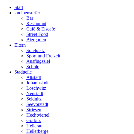
Start
kneipensurfer
Bar
Restaurant
Café & Eiscafe
Street Food
Biergarten
Eltern
Spielplatz
Sport und Freizeit
Ausflugsziel
Schule
Stadtteile
Altstadt
Johannstadt
Loschwitz
Neustadt
Seidnitz
Seevorstadt
Striesen
Hechtviertel
Gorbitz
Hellerau
Hellerberge