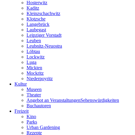
Hosterwitz
Kaditz
Kleinzschachwitz
Klotzsche
Langebrück
Laubegast
Leipziger Vorstadt
Leuben
Leubnitz-Neuostra
Löbtau
Lockwitz
Luga
Mickten
Mockritz
Niederpoyritz
Kultur
Museen
Theater
Angebot an VeranstaltungenSehenswürdigkeiten
Buchautoren
Freizeit
Kino
Parks
Urban Gardening
Rezepte