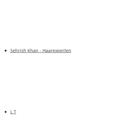
Sehrish Khan - Haarexperten
L T