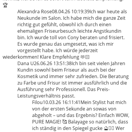
🏆
Alexandra Rose
08.04.26 10:19:39
Ich war heute als
Neukunde im Salon. Ich habe mich die ganze Zeit
richtig gut gefühlt, obwohl ich durch einen
ehemaligen Friseurbesuch leichte Angstkundin
bin. Ich wurde toll von Cony beraten und frisiert.
Es wurde genau das umgesetzt, was ich mir
vorgestellt habe. Ich würde jederzeit
wiederkommen! Klare Empfehlung 🫶🏻
Dana U
26.06.26 13:51:38
Ich bin seit vielen Jahren
Kundin sowohl beim Friseur als auch bei der
Kosmetik und immer sehr zufrieden. Die Beratung
zu Farbe und Frisur ist immer ausführlich und die
Ausführung sehr Professionell. Das Preis-
Leistungsverhältnis passt.
Filou
10.03.26 16:11:41
Mein Stylist hat mich
von der ersten Sekunde an sowas von
abgeholt – und das Ergebnis? Einfach WOW,
PURE MAGIE! 🥰 Balayage so natürlich, dass
ich ständig in den Spiegel gucke 🔮💇‍♀️ Wer