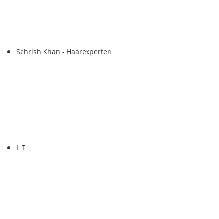
Sehrish Khan - Haarexperten
L T