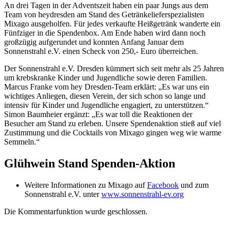
An drei Tagen in der Adventszeit haben ein paar Jungs aus dem
Team von heydresden am Stand des Getränkelieferspezialisten
Mixago ausgeholfen. Für jedes verkaufte Heißgetränk wanderte ein
Fünfziger in die Spendenbox. Am Ende haben wird dann noch
großzügig aufgerundet und konnten Anfang Januar dem
Sonnenstrahl e.V. einen Scheck von 250,- Euro überreichen.
Der Sonnenstrahl e.V. Dresden kümmert sich seit mehr als 25 Jahren
um krebskranke Kinder und Jugendliche sowie deren Familien.
Marcus Franke vom hey Dresden-Team erklärt: „Es war uns ein
wichtiges Anliegen, diesen Verein, der sich schon so lange und
intensiv für Kinder und Jugendliche engagiert, zu unterstützen.“
Simon Baumheier ergänzt: „Es war toll die Reaktionen der
Besucher am Stand zu erleben. Unsere Spendenaktion stieß auf viel
Zustimmung und die Cocktails von Mixago gingen weg wie warme
Semmeln.“
Glühwein Stand Spenden-Aktion
Weitere Informationen zu Mixago auf
Facebook
und zum
Sonnenstrahl e.V. unter
www.sonnenstrahl-ev.org
Die Kommentarfunktion wurde geschlossen.