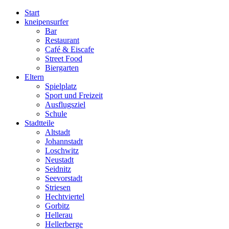
Start
kneipensurfer
Bar
Restaurant
Café & Eiscafe
Street Food
Biergarten
Eltern
Spielplatz
Sport und Freizeit
Ausflugsziel
Schule
Stadtteile
Altstadt
Johannstadt
Loschwitz
Neustadt
Seidnitz
Seevorstadt
Striesen
Hechtviertel
Gorbitz
Hellerau
Hellerberge