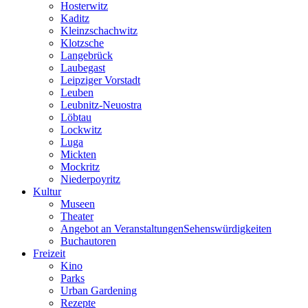
Hosterwitz
Kaditz
Kleinzschachwitz
Klotzsche
Langebrück
Laubegast
Leipziger Vorstadt
Leuben
Leubnitz-Neuostra
Löbtau
Lockwitz
Luga
Mickten
Mockritz
Niederpoyritz
Kultur
Museen
Theater
Angebot an VeranstaltungenSehenswürdigkeiten
Buchautoren
Freizeit
Kino
Parks
Urban Gardening
Rezepte