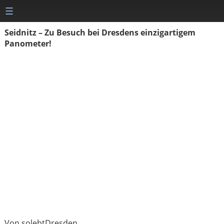
☰
Seidnitz – Zu Besuch bei Dresdens einzigartigem
Panometer!
Von solebtDresden