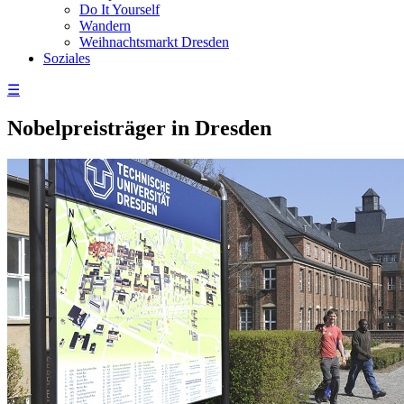
Do It Yourself
Wandern
Weihnachtsmarkt Dresden
Soziales
☰
Nobelpreisträger in Dresden