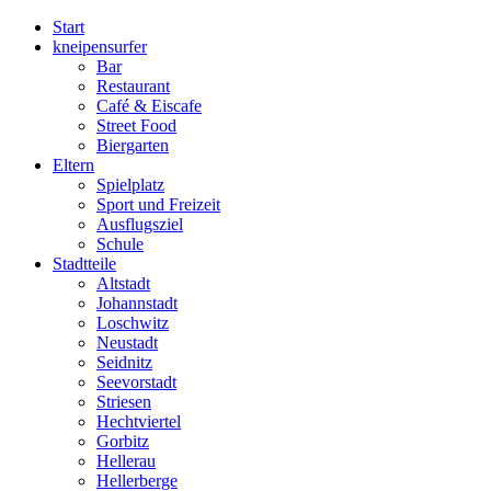
Start
kneipensurfer
Bar
Restaurant
Café & Eiscafe
Street Food
Biergarten
Eltern
Spielplatz
Sport und Freizeit
Ausflugsziel
Schule
Stadtteile
Altstadt
Johannstadt
Loschwitz
Neustadt
Seidnitz
Seevorstadt
Striesen
Hechtviertel
Gorbitz
Hellerau
Hellerberge