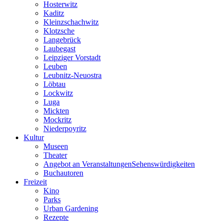
Hosterwitz
Kaditz
Kleinzschachwitz
Klotzsche
Langebrück
Laubegast
Leipziger Vorstadt
Leuben
Leubnitz-Neuostra
Löbtau
Lockwitz
Luga
Mickten
Mockritz
Niederpoyritz
Kultur
Museen
Theater
Angebot an VeranstaltungenSehenswürdigkeiten
Buchautoren
Freizeit
Kino
Parks
Urban Gardening
Rezepte